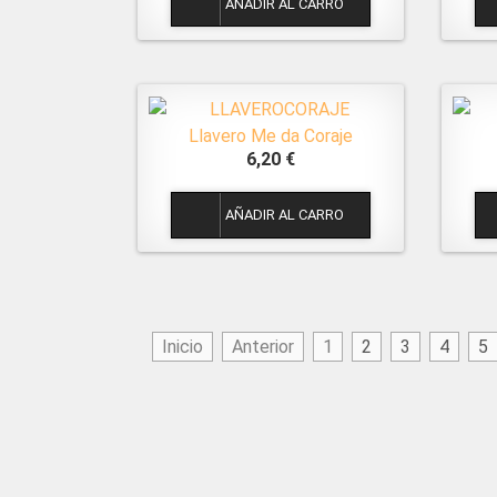
Llavero Me da Coraje
6,20 €
1
Inicio
Anterior
1
2
3
4
5