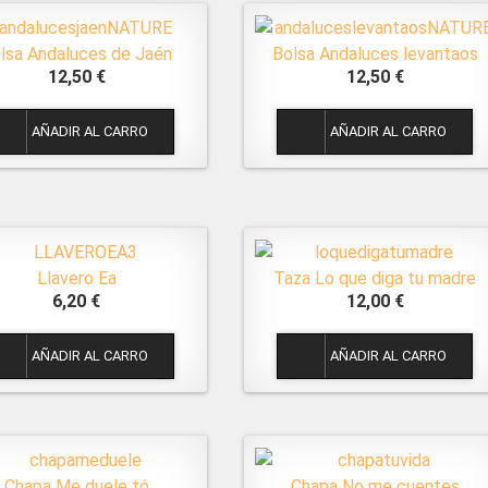
lsa Andaluces de Jaén
Bolsa Andaluces levantaos
12,50 €
12,50 €
1
1
Llavero Ea
Taza Lo que diga tu madre
6,20 €
12,00 €
1
1
Chapa Me duele tó
Chapa No me cuentes