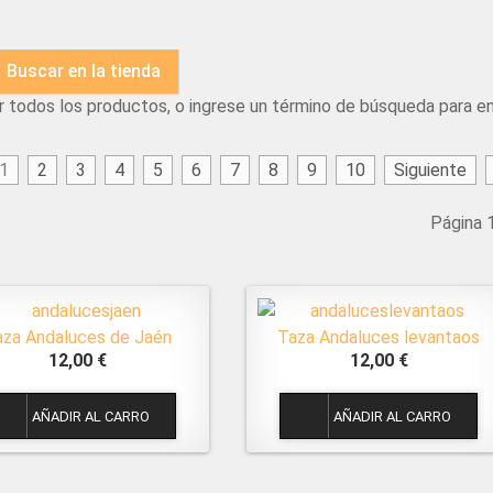
r todos los productos, o ingrese un término de búsqueda para e
1
2
3
4
5
6
7
8
9
10
Siguiente
Página 
aza Andaluces de Jaén
Taza Andaluces levantaos
12,00 €
12,00 €
1
1