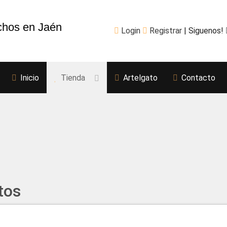
chos en Jaén
Login
Registrar
| Siguenos!
Inicio
Tienda
Artelgato
Contacto
tos