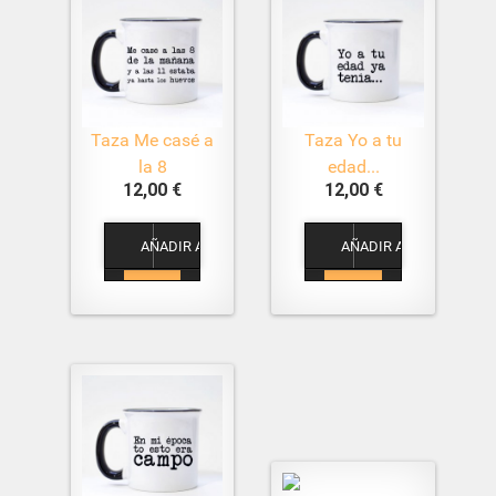
Taza Me casé a
Taza Yo a tu
la 8
edad...
12,00 €
12,00 €
1
1