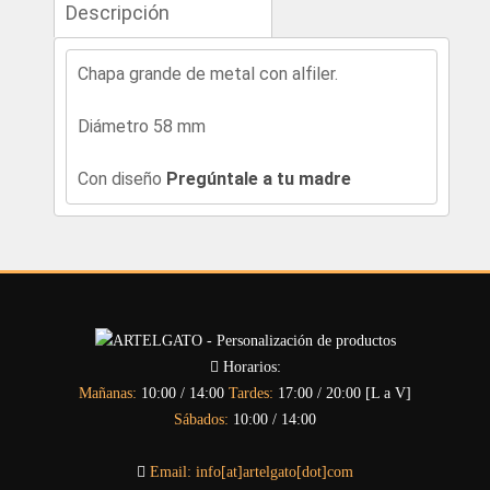
Descripción
Chapa grande de metal con alfiler.
Diámetro 58 mm
Con diseño
Pregúntale a tu madre
Horarios:
Mañanas:
10:00 / 14:00
Tardes:
17:00 / 20:00 [L a V]
Sábados:
10:00 / 14:00
Email:
info[at]artelgato[dot]com