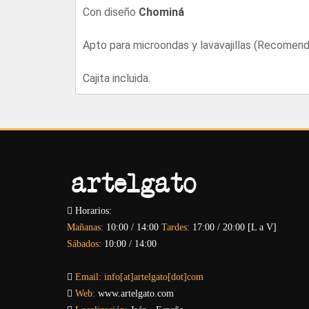
Con diseño
Chominá
Apto para microondas y lavavajillas (Recomen
Cajita incluida.
Horarios:
Mañanas:
10:00 / 14:00
Tardes:
17:00 / 20:00 [L a V]
Sábados:
10:00 / 14:00
Email:
info[at]artelgato[dot]com
Web:
www.artelgato.com