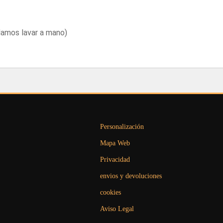
damos lavar a mano)
Personalización
Mapa Web
Privacidad
envios y devoluciones
cookies
Aviso Legal